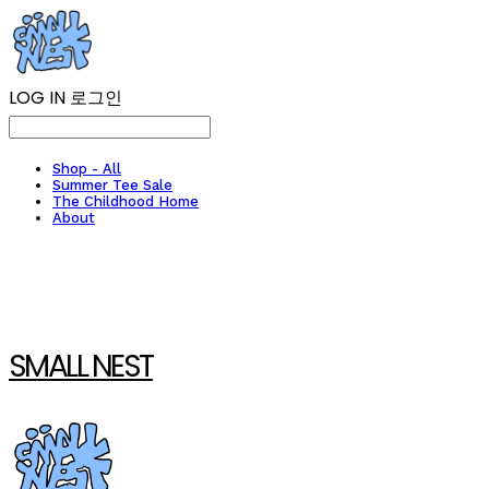
LOG IN
로그인
Shop - All
Summer Tee Sale
The Childhood Home
About
SMALL NEST