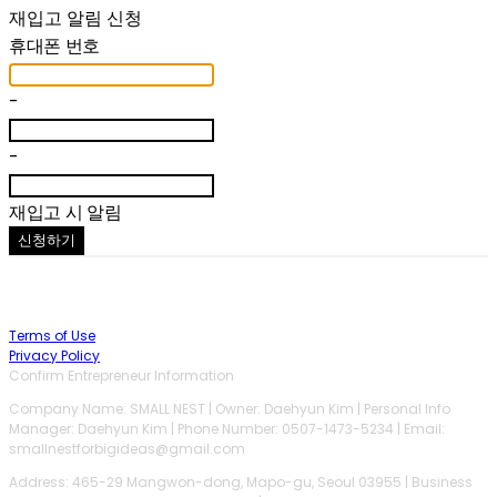
재입고 알림 신청
휴대폰 번호
-
-
재입고 시 알림
신청하기
Terms of Use
Privacy Policy
Confirm Entrepreneur Information
Company Name: SMALL NEST | Owner: Daehyun Kim | Personal Info
Manager: Daehyun Kim | Phone Number: 0507-1473-5234 | Email:
smallnestforbigideas@gmail.com
Address: 465-29 Mangwon-dong, Mapo-gu, Seoul 03955 | Business