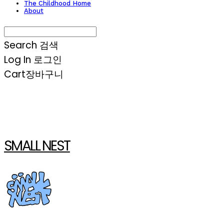
The Childhood Home
About
Search
검색
Log In
로그인
Cart
장바구니
SMALL NEST