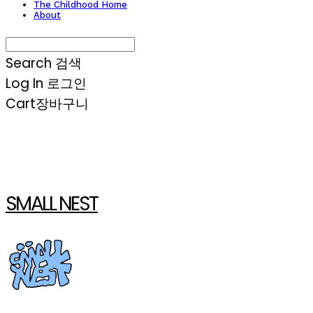
The Childhood Home
About
Search
검색
Log In
로그인
Cart
장바구니
SMALL NEST