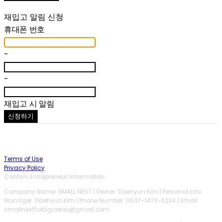
재입고 알림 신청
휴대폰 번호
-
-
재입고 시 알림
신청하기
Terms of Use
Privacy Policy
Confirm Entrepreneur Information
Company Name: SMALL NEST | Owner: Daehyun Kim | Personal Info
Manager: Daehyun Kim | Phone Number: 0507-1473-5234 | Email:
smallnestforbigideas@gmail.com