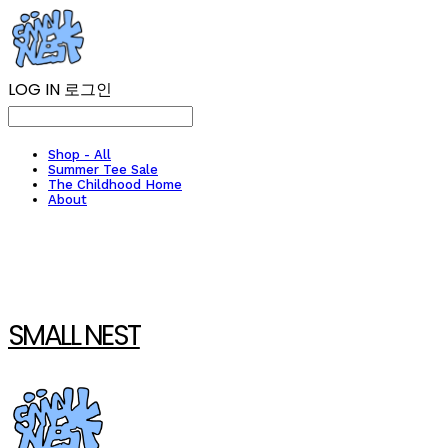
LOG IN
로그인
Shop - All
Summer Tee Sale
The Childhood Home
About
SMALL NEST