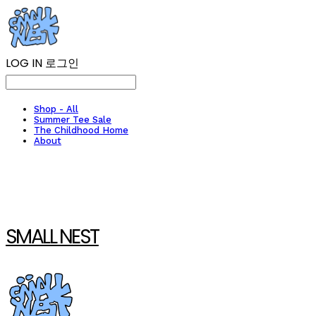
LOG IN
로그인
Shop - All
Summer Tee Sale
The Childhood Home
About
SMALL NEST