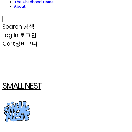
The Childhood Home
About
Search
검색
Log In
로그인
Cart
장바구니
SMALL NEST