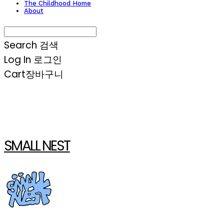
The Childhood Home
About
Search
검색
Log In
로그인
Cart
장바구니
SMALL NEST