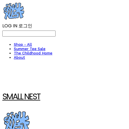
LOG IN
로그인
Shop - All
Summer Tee Sale
The Childhood Home
About
SMALL NEST