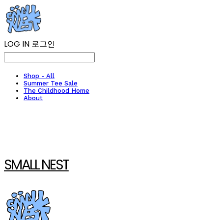
LOG IN
로그인
Shop - All
Summer Tee Sale
The Childhood Home
About
SMALL NEST