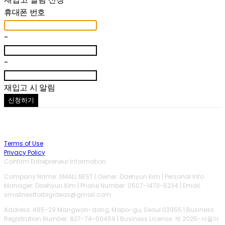
휴대폰 번호
-
-
재입고 시 알림
신청하기
Terms of Use
Privacy Policy
Confirm Entrepreneur Information
Company Name: SMALL NEST | Owner: Daehyun Kim | Personal Info
Manager: Daehyun Kim | Phone Number: 0507-1473-5234 | Email:
smallnestforbigideas@gmail.com
Address: 465-29 Mangwon-dong, Mapo-gu, Seoul 03955 | Business
Registration Number:
827-74-00459
| Business License:
제 2025-서울마