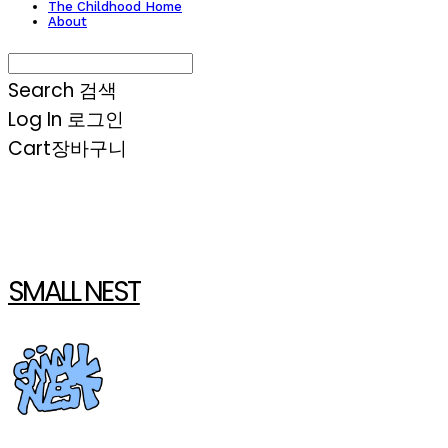
The Childhood Home
About
Search
검색
Log In
로그인
Cart
장바구니
SMALL NEST