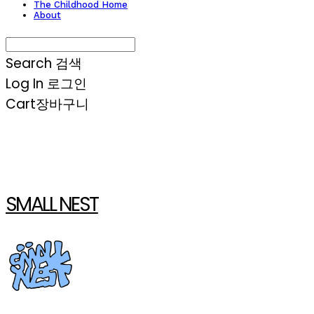
The Childhood Home
About
Search
검색
Log In
로그인
Cart
장바구니
SMALL NEST