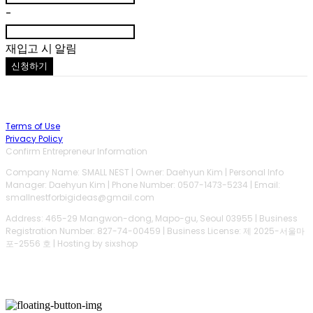
-
재입고 시 알림
신청하기
Terms of Use
Privacy Policy
Confirm Entrepreneur Information
Company Name: SMALL NEST | Owner: Daehyun Kim | Personal Info
Manager: Daehyun Kim | Phone Number: 0507-1473-5234 | Email:
smallnestforbigideas@gmail.com
Address: 465-29 Mangwon-dong, Mapo-gu, Seoul 03955 | Business
Registration Number:
827-74-00459
| Business License:
제 2025-서울마
포-2556 호
| Hosting by sixshop