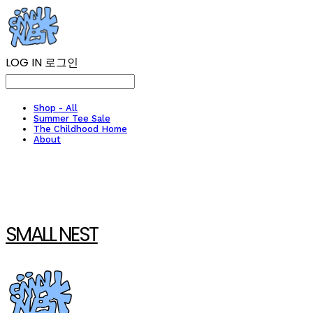
LOG IN
로그인
Shop - All
Summer Tee Sale
The Childhood Home
About
SMALL NEST