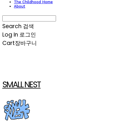
The Childhood Home
About
Search
검색
Log In
로그인
Cart
장바구니
SMALL NEST