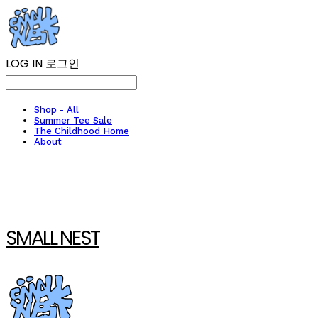
LOG IN
로그인
Shop - All
Summer Tee Sale
The Childhood Home
About
SMALL NEST