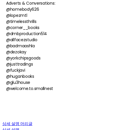
Adverts & Conversations:
@homebody626
@lopezmtl
@timelessthrills
@corner__books
@dmbproduction514
@allfacezstudio
@badmaashla
@dezokay
@yorkchipsgoods
@justtradings
@fuckjavi
@huganbooks
@glu3house
@welcome.to.smallnest
상세 설명 머리글
상세 설명