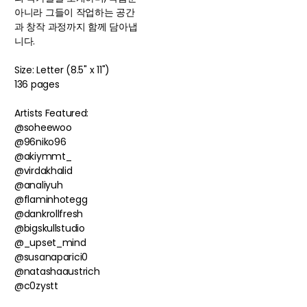
아니라 그들이 작업하는 공간
과 창작 과정까지 함께 담아냅
니다.
Size: Letter (8.5" x 11")
136 pages
Artists Featured:
@soheewoo
@96niko96
@akiymmt_
@virdakhalid
@analiyuh
@flaminhotegg
@dankrollfresh
@bigskullstudio
@_upset_mind
@susanaparici0
@natashaaustrich
@c0zystt