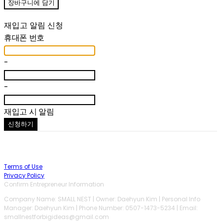
장바구니에 담기
재입고 알림 신청
휴대폰 번호
-
-
재입고 시 알림
신청하기
Terms of Use
Privacy Policy
Confirm Entrepreneur Information
Company Name: SMALL NEST | Owner: Daehyun Kim | Personal Info
Manager: Daehyun Kim | Phone Number: 0507-1473-5234 | Email:
smallnestforbigideas@gmail.com