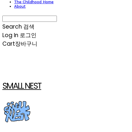
The Childhood Home
About
Search
검색
Log In
로그인
Cart
장바구니
SMALL NEST