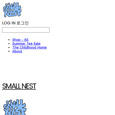
LOG IN
로그인
Shop - All
Summer Tee Sale
The Childhood Home
About
SMALL NEST