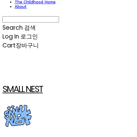
The Childhood Home
About
Search
검색
Log In
로그인
Cart
장바구니
SMALL NEST