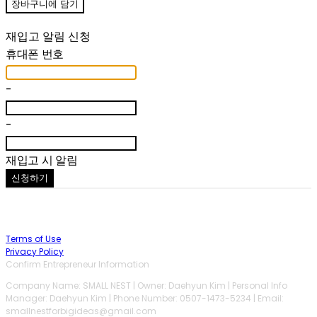
장바구니에 담기
재입고 알림 신청
휴대폰 번호
-
-
재입고 시 알림
신청하기
Terms of Use
Privacy Policy
Confirm Entrepreneur Information
Company Name: SMALL NEST | Owner: Daehyun Kim | Personal Info
Manager: Daehyun Kim | Phone Number: 0507-1473-5234 | Email:
smallnestforbigideas@gmail.com