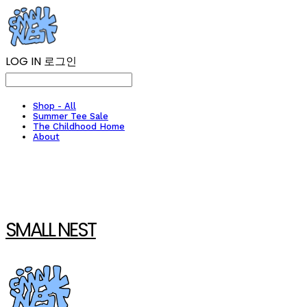
LOG IN
로그인
Shop - All
Summer Tee Sale
The Childhood Home
About
SMALL NEST