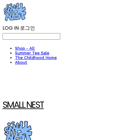
LOG IN
로그인
Shop - All
Summer Tee Sale
The Childhood Home
About
SMALL NEST