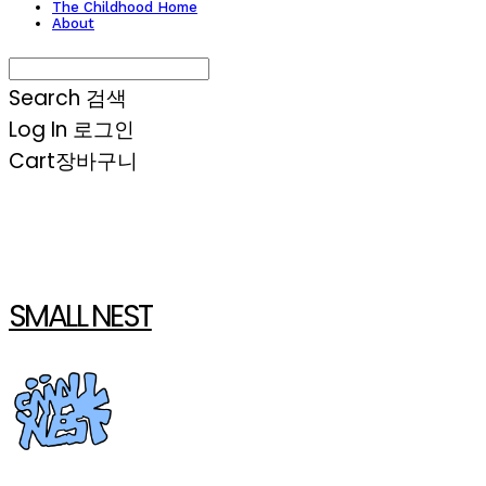
The Childhood Home
About
Search
검색
Log In
로그인
Cart
장바구니
SMALL NEST