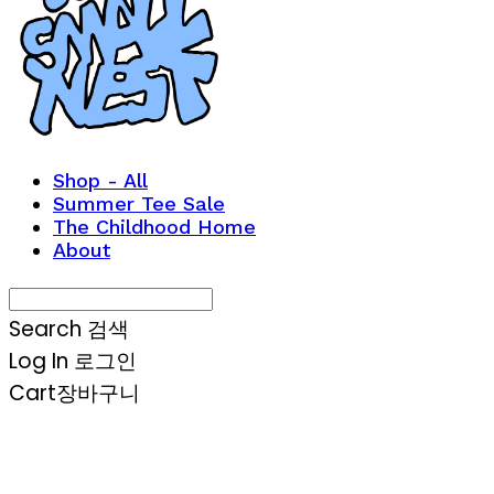
Shop - All
Summer Tee Sale
The Childhood Home
About
Search
검색
Log In
로그인
Cart
장바구니