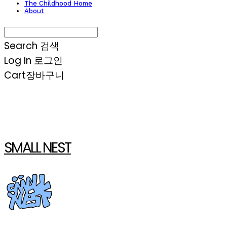
The Childhood Home
About
Search
검색
Log In
로그인
Cart
장바구니
SMALL NEST