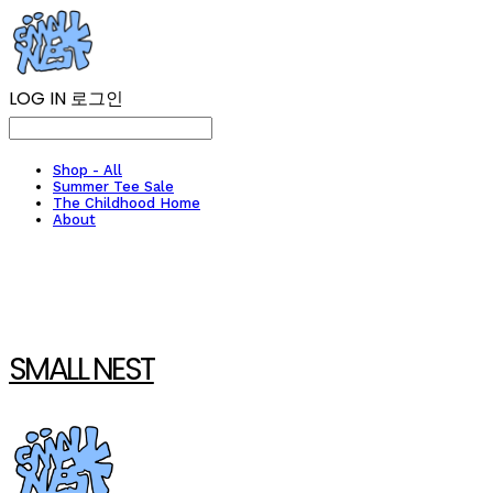
LOG IN
로그인
Shop - All
Summer Tee Sale
The Childhood Home
About
SMALL NEST