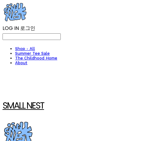
LOG IN
로그인
Shop - All
Summer Tee Sale
The Childhood Home
About
SMALL NEST