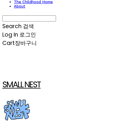
The Childhood Home
About
Search
검색
Log In
로그인
Cart
장바구니
SMALL NEST