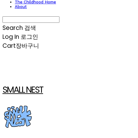
The Childhood Home
About
Search
검색
Log In
로그인
Cart
장바구니
SMALL NEST