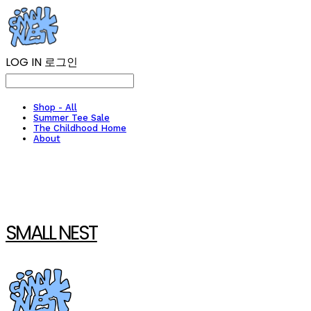
LOG IN
로그인
Shop - All
Summer Tee Sale
The Childhood Home
About
SMALL NEST