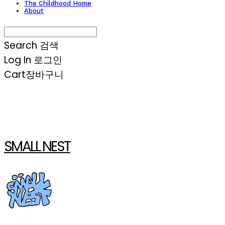
The Childhood Home
About
Search
검색
Log In
로그인
Cart
장바구니
SMALL NEST