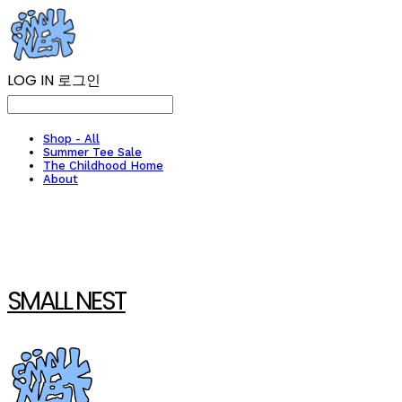
LOG IN
로그인
Shop - All
Summer Tee Sale
The Childhood Home
About
SMALL NEST