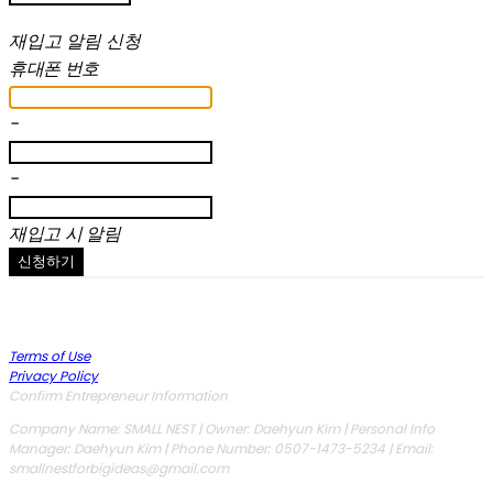
재입고 알림 신청
휴대폰 번호
-
-
재입고 시 알림
신청하기
Terms of Use
Privacy Policy
Confirm Entrepreneur Information
Company Name: SMALL NEST | Owner: Daehyun Kim | Personal Info
Manager: Daehyun Kim | Phone Number: 0507-1473-5234 | Email:
smallnestforbigideas@gmail.com