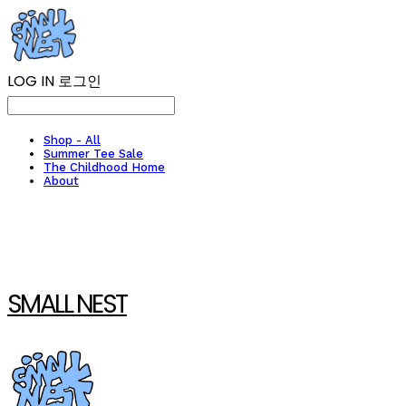
LOG IN
로그인
Shop - All
Summer Tee Sale
The Childhood Home
About
SMALL NEST