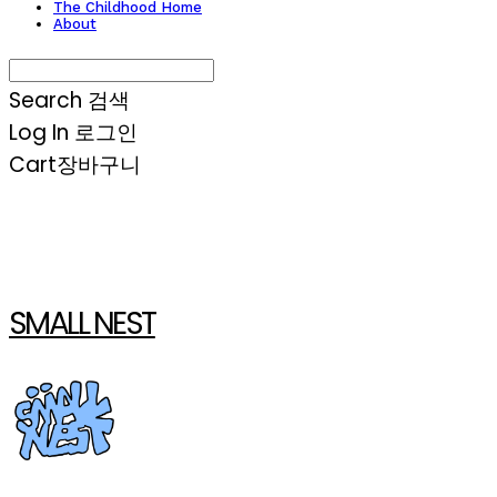
The Childhood Home
About
Search
검색
Log In
로그인
Cart
장바구니
SMALL NEST