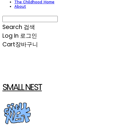
The Childhood Home
About
Search
검색
Log In
로그인
Cart
장바구니
SMALL NEST