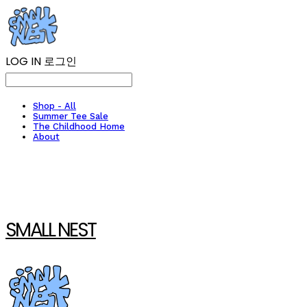
LOG IN
로그인
Shop - All
Summer Tee Sale
The Childhood Home
About
SMALL NEST